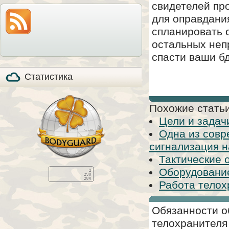
свидетелей про
модель по-прежнему
также расскажем все
на прилавках и
особенности охоты с
для оправдани
продолжает
мелкашкой глазами
пользоваться
владельца.
спланировать 
популярностью, в том
числе, и в качестве
стандартизированного
остальных неп
элемента вещевого
обеспечения в
спасти ваши б
странах НАТО (NSN
5110-01-394-​6249).
Статистика
Похожие статьи
Цели и задач
Одна из совр
сигнализация 
Тактические 
Оборудовани
Работа телох
Обязанности о
телохранителя