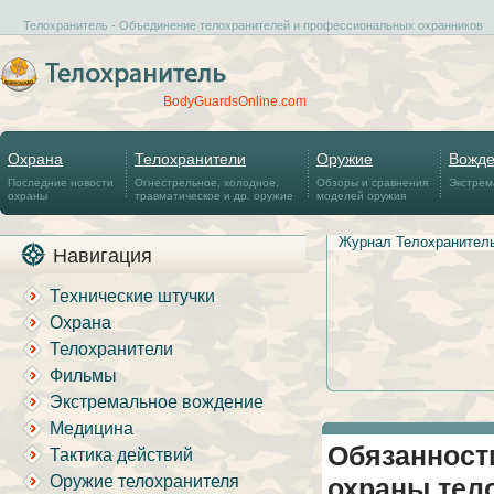
Телохранитель - Объединение телохранителей и профессиональных охранников
BodyGuardsOnline.com
Охрана
Телохранители
Оружие
Вожд
Последние новости
Огнестрельное, холодное,
Обзоры и сравнения
Экстрем
охраны
травматическое и др. оружие
моделей оружия
Журнал Телохранител
Навигация
Технические штучки
Охрана
Телохранители
Фильмы
Экстремальное вождение
Медицина
Обязанност
Тактика действий
Оружие телохранителя
охраны тел