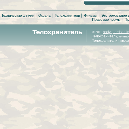
Технические штучки
Охрана
Телохранители
Фильмы
Экстремальное 
Правовые нормы
Пр
bodyguardsonli
© 2011
Телохранитель
, лична
Телохранители
- проф