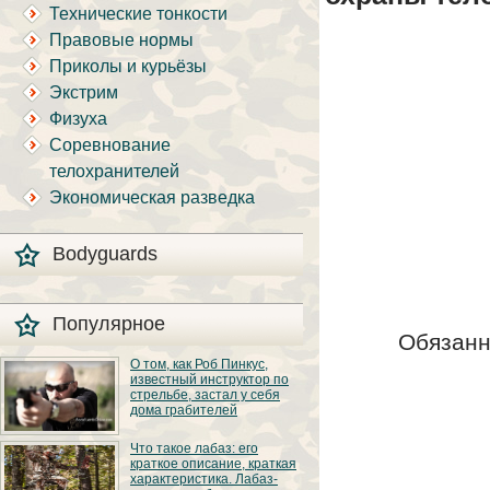
Технические тонкости
Правовые нормы
Приколы и курьёзы
Экстрим
Физуха
Соревнование
телохранителей
Экономическая разведка
Bodyguards
Популярное
Обязанн
О том, как Роб Пинкус,
известный инструктор по
стрельбе, застал у себя
дома грабителей
Вот вы всё говорите:
Что такое лабаз: его
«В США круто, там
краткое описание, краткая
можно любого
характеристика. Лабаз-
постороннего в своём