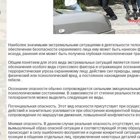
в
Наиболее значимыми экстремальными ситуациями в деятельности телох
обеспечении безопасности охраняемого лица ему может быть нанесен ф
исхода, ранения или может быть получена глубокая психологическая тра
Общим понятием для этого вида экстремальных ситуаций является поня
обозначения особого вида стрессового фактора и отражающее осознани
террористическая угроза охраняемому лицу, действие сил природы, авар
физический или психологический вред, а постоянное нахождение рядом
гибели.
Осознание опасности обычно сопровождается сильными эмоциональны
психологическими состояниями. В зависимости от степени реальности в
телохранителя можно выделить следующие ее виды.
Потенциальная опасность. Этот вид опасности присутствует при осуще
действий и значительно усиливается при обострении конкурентной борь
сопровождении по маршрутам движения, повышенной конфликтности его 
Мнимая опасность. В данном случае реальная опасность отсутствует, н
вымышленный образ опасной ситуации и соответствующий этому образу 
происходит в силу ошибочного восприятия и оценки конкретной ситуаци
е
позиции в общении отдельных лиц, преувеличения некоторых деталей си