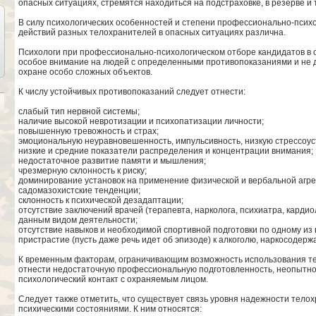
опасных ситуациях, стремятся находиться на подстраховке, в резерве и т
В силу психологических особенностей и степени профессионально-псих
действий разных телохранителей в опасных ситуациях различна.
Психологи при профессионально-психологическом отборе кандидатов в 
особое внимание на людей с определенными противопоказаниями и не до
охране особо сложных объектов.
К числу устойчивых противопоказаний следует отнести:
слабый тип нервной системы;
наличие высокой невротизации и психопатизации личности;
повышенную тревожность и страх;
эмоциональную неуравновешенность, импульсивность, низкую стрессоус
низкие и средние показатели распределения и концентрации внимания;
недостаточное развитие памяти и мышления;
чрезмерную склонность к риску;
доминирование установок на применение физической и вербальной агре
садомазохистские тенденции;
склонность к психической дезадаптации;
отсутствие заключений врачей (терапевта, нарколога, психиатра, карди
данным видом деятельности;
отсутствие навыков и необходимой спортивной подготовки по одному из
пристрастие (пусть даже речь идет об эпизоде) к алкоголю, наркосодер
К временным факторам, ограничивающим возможность использования те
отнести недостаточную профессиональную подготовленность, неопытнос
психологический контакт с охраняемым лицом.
Следует также отметить, что существует связь уровня надежности тел
психическими состояниями. К ним относятся: