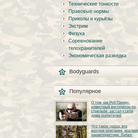
Технические тонкости
Правовые нормы
Приколы и курьёзы
Экстрим
Физуха
Соревнование
телохранителей
Экономическая разведка
Bodyguards
Популярное
О том, как Роб Пинкус,
известный инструктор по
стрельбе, застал у себя
дома грабителей
Вот вы всё говорите:
Что такое лабаз: его
«В США круто, там
краткое описание, краткая
можно любого
характеристика. Лабаз-
постороннего в своём