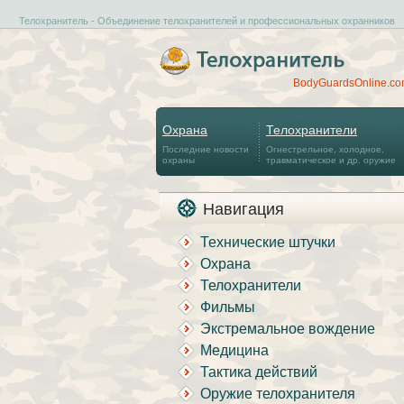
Телохранитель - Объединение телохранителей и профессиональных охранников
BodyGuardsOnline.c
Охрана
Телохранители
Последние новости
Огнестрельное, холодное,
охраны
травматическое и др. оружие
Навигация
Технические штучки
Охрана
Телохранители
Фильмы
Экстремальное вождение
Медицина
Тактика действий
Оружие телохранителя