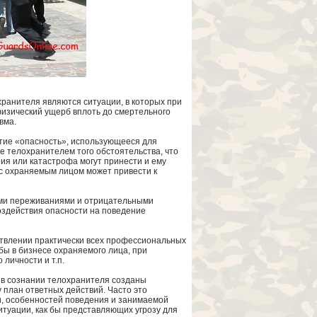
ранителя являются ситуации, в которых при
изический ущерб вплоть до смертельного
вма.
тие «опасность», использующееся для
е телохранителем того обстоятельства, что
ия или катастрофа могут принести и ему
 с охраняемым лицом может привести к
ми переживаниями и отрицательными
оздействия опасности на поведение
ствлении практически всех профессиональных
бы в бизнесе охраняемого лица, при
личности и т.п.
о в сознании телохранителя созданы
план ответных действий. Часто это
и, особенностей поведения и занимаемой
туации, как бы представляющих угрозу для