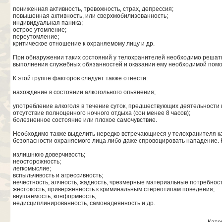
пониженная активность, тревожность, страх, депрессия;
повышенная активность, или сверхмобилизованность;
индивидуальная паника;
острое утомление;
переутомление;
критическое отношение к охраняемому лицу и др.
При обнаружении таких состояний у телохранителей необходимо решать
выполнения служебных обязанностей и оказании ему необходимой пом
К этой группе факторов следует также отнести:
нахождение в состоянии алкогольного опьянения;
употребление алкоголя в течение суток, предшествующих деятельности 
отсутствие полноценного ночного отдыха (сон менее 8 часов);
болезненное состояние или плохое самочувствие.
Необходимо также выделить нередко встречающиеся у телохранителя ка
безопасности охраняемого лица либо даже спровоцировать нападение. 
излишнюю доверчивость;
неосторожность;
легкомыслие;
вспыльчивость и агрессивность;
нечестность, алчность, жадность, чрезмерные материальные потребност
жестокость, приверженность к криминальным стереотипам поведения;
внушаемость, конформность;
недисциплинированность, самонадеянность и др.