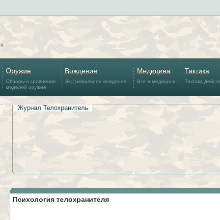
om
Оружие
Вождение
Медицина
Тактика
Обзоры и сравнения
Экстремальное вождение
Все о медицине
Тактика дейст
моделей оружия
Журнал Телохранитель
Психология телохранителя