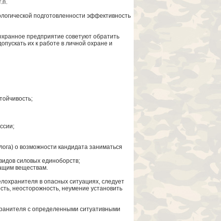
.п.
ологической подготовленности эффективность
охранное предприятие советуют обратить
пускать их к работе в личной охране и
тойчивость;
ссии;
олога) о возможности кандидата заниматься
 видов силовых единоборств;
жащим веществам.
лохранителя в опасных ситуациях, следует
ть, неосторожность, неумение установить
охранителя с определенными ситуативными