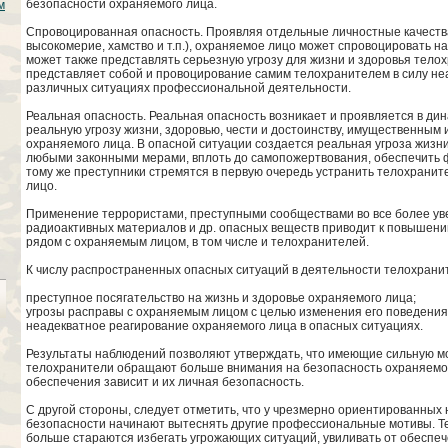
безопасности охраняемого лица.
м
Спровоцированная опасность. Проявляя отдельные личностные качества (
высокомерие, хамство и т.п.), охраняемое лицо может спровоцировать на
может также представлять серьезную угрозу для жизни и здоровья тело
представляет собой и провоцирование самим телохранителем в силу не
различных ситуациях профессиональной деятельности.
Реальная опасность. Реальная опасность возникает и проявляется в ди
реальную угрозу жизни, здоровью, чести и достоинству, имущественным
охраняемого лица. В опасной ситуации создается реальная угроза жизни
любыми законными мерами, вплоть до самопожертвования, обеспечить ф
тому же преступники стремятся в первую очередь устранить телохраните
лицо.
Применение террористами, преступными сообществами во все более ув
радиоактивных материалов и др. опасных веществ приводит к повышению
рядом с охраняемым лицом, в том числе и телохранителей.
К числу распространенных опасных ситуаций в деятельности телохранит
преступное посягательство на жизнь и здоровье охраняемого лица;
угрозы расправы с охраняемым лицом с целью изменения его поведения
неадекватное реагирование охраняемого лица в опасных ситуациях.
Результаты наблюдений позволяют утверждать, что имеющие сильную 
телохранители обращают больше внимания на безопасность охраняемого
обеспечения зависит и их личная безопасность.
С другой стороны, следует отметить, что у чрезмерно ориентированны
безопасности начинают вытеснять другие профессиональные мотивы. Т
больше стараются избегать угрожающих ситуаций, увиливать от обеспе