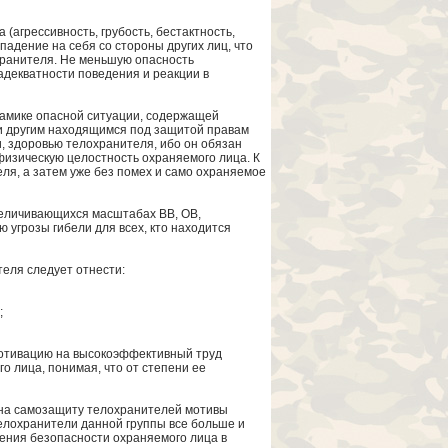
агрессивность, грубость, бестактность,
падение на себя со стороны других лиц, что
хранителя. Не меньшую опасность
адекватности поведения и реакции в
намике опасной ситуации, содержащей
 и другим находящимся под защитой правам
, здоровью телохранителя, ибо он обязан
изическую целостность охраняемого лица. К
ля, а затем уже без помех и само охраняемое
еличивающихся масштабах ВВ, ОВ,
 угрозы гибели для всех, кто находится
еля следует отнести:
;
мотивацию на высокоэффективный труд
 лица, понимая, что от степени ее
х на самозащиту телохранителей мотивы
елохранители данной группы все больше и
чения безопасности охраняемого лица в