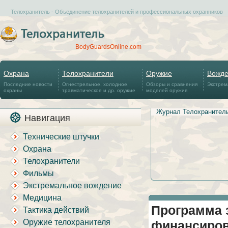
Телохранитель - Объединение телохранителей и профессиональных охранников
BodyGuardsOnline.com
Охрана
Телохранители
Оружие
Вожд
Последние новости
Огнестрельное, холодное,
Обзоры и сравнения
Экстрем
охраны
травматическое и др. оружие
моделей оружия
Журнал Телохранител
Навигация
Технические штучки
Охрана
Телохранители
Фильмы
Экстремальное вождение
Медицина
Программа 
Тактика действий
Оружие телохранителя
финансиро