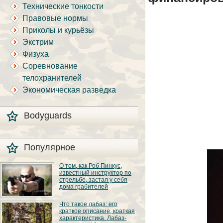
Технические тонкости
Правовые нормы
Приколы и курьёзы
Экстрим
Физуха
Соревнование
телохранителей
Экономическая разведка
Bodyguards
Популярное
О том, как Роб Пинкус,
известный инструктор по
стрельбе, застал у себя
дома грабителей
Вот вы всё говорите:
Что такое лабаз: его
«В США круто, там
краткое описание, краткая
можно любого
характеристика. Лабаз-
постороннего в своём