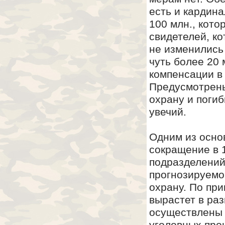
есть и кардина
100 млн., кот
свидетелей, к
не изменились
чуть более 20 
компенсации в
Предусмотрены
охрану и погиб
увечий.
Одним из осно
сокращение в 1
подразделений
прогнозируемог
охрану. По пр
вырастет в раз
осуществлены 
уголовных про