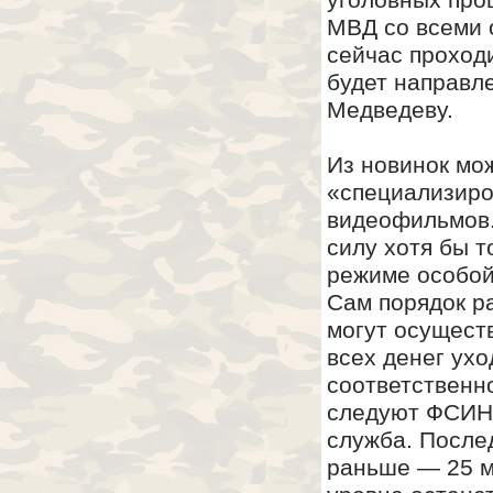
МВД со всеми 
сейчас проход
будет направл
Медведеву.
Из новинок мо
«специализиро
видеофильмов.
силу хотя бы т
режиме особой
Сам порядок р
могут осуществ
всех денег ух
соответственно
следуют ФСИН 
служба. После
раньше — 25 м