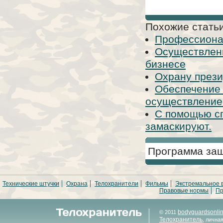
Похожие статьи
Профессиона
Осуществлени
бизнесе
Охрану прези
Обеспечение
осуществление к
С помощью сп
замаскируют.
Программа защ
Технические штучки
Охрана
Телохранители
Фильмы
Экстремальное 
Правовые нормы
Пр
bodyguardsonli
© 2011
Телохранитель
, лична