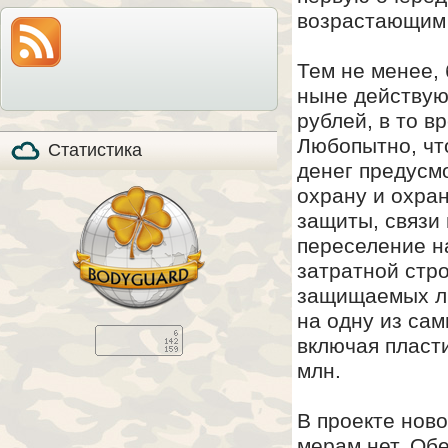
модель по-прежнему
также расскажем все
возрастающим 
на прилавках и
особенности охоты с
продолжает
мелкашкой глазами
пользоваться
владельца.
популярностью, в том
Тем не менее,
числе, и в качестве
стандартизированного
ныне действую
элемента вещевого
обеспечения в
рублей, в то в
странах НАТО (NSN
5110-01-394-​6249).
Любопытно, что
Статистика
денег предусм
охрану и охран
защиты, связи 
переселение н
затратной стр
защищаемых ли
на одну из са
включая пласт
млн.
В проекте нов
мерам нет. Об