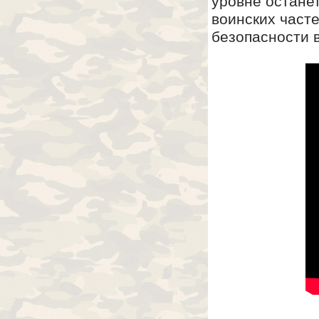
уровне остане
воинских част
безопасности 