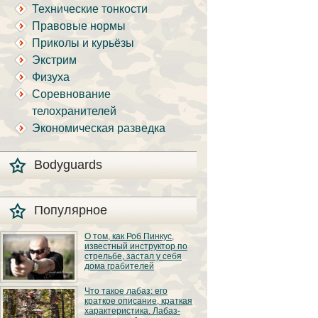
Технические тонкости
Правовые нормы
Приколы и курьёзы
Экстрим
Физуха
Соревнование
телохранителей
Экономическая разведка
Bodyguards
Популярное
О том, как Роб Пинкус,
известный инструктор по
стрельбе, застал у себя
дома грабителей
Вот вы всё говорите:
Что такое лабаз: его
«В США круто, там
краткое описание, краткая
можно любого
характеристика. Лабаз-
постороннего в своём