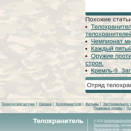
Похожие статьи
Телохранител
телохранителе
Чемпионат ми
Каждый пятый
Оружие проти
строя.
Кремль-9. За
Отряд телохра
Технические штучки
Охрана
Телохранители
Фильмы
Экстремальное 
Правовые нормы
Пр
bodyguardsonli
© 2011
Телохранитель
, лична
Телохранители
- проф