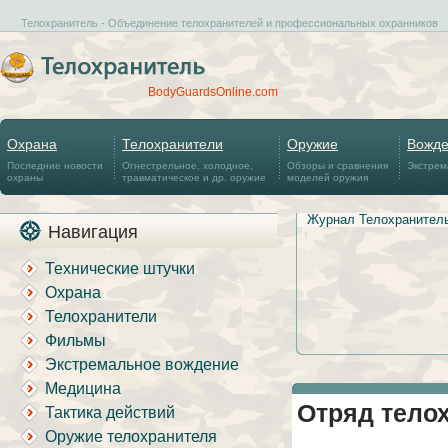
Телохранитель - Объединение телохранителей и профессиональных охранников
BodyGuardsOnline.com
Охрана
Телохранители
Оружие
Вожд
Последние новости
Огнестрельное, холодное,
Обзоры и сравнения
Экстрем
охраны
травматическое и др. оружие
моделей оружия
Журнал Телохранител
Навигация
Технические штучки
Охрана
Телохранители
Фильмы
Экстремальное вождение
Медицина
Отряд тело
Тактика действий
Оружие телохранителя