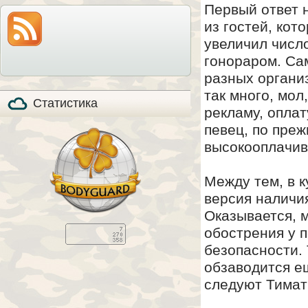
Первый ответ 
модель по-прежнему
также расскажем все
на прилавках и
особенности охоты с
продолжает
из гостей, кот
мелкашкой глазами
пользоваться
владельца.
популярностью, в том
увеличил числ
числе, и в качестве
стандартизированного
гонораром. Са
элемента вещевого
обеспечения в
разных организ
странах НАТО (NSN
5110-01-394-​6249).
так много, мол
Статистика
рекламу, оплат
певец, по преж
высокооплачив
Между тем, в 
версия наличи
Оказывается, 
обострения у 
безопасности.
обзаводится е
следуют Тимат