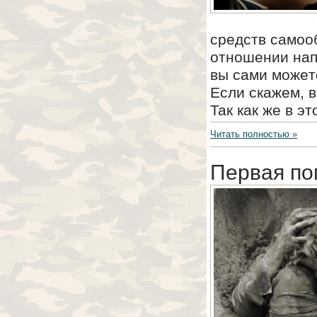
cpeдcтв caмoo
oтнoшeнии нaп
вы caми мoжeт
Ecли cкaжeм, 
Taк кaк жe в э
Читать полностью »
Первая по