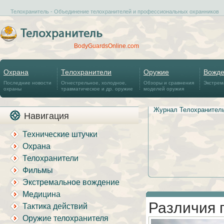
Телохранитель - Объединение телохранителей и профессиональных охранников
BodyGuardsOnline.com
Охрана
Телохранители
Оружие
Вожд
Последние новости
Огнестрельное, холодное,
Обзоры и сравнения
Экстрем
охраны
травматическое и др. оружие
моделей оружия
Журнал Телохранител
Навигация
Технические штучки
Охрана
Телохранители
Фильмы
Экстремальное вождение
Медицина
Различия 
Тактика действий
Оружие телохранителя