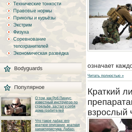
Технические тонкости
Правовые нормы
Приколы и курьёзы
Экстрим
Физуха
Соревнование
телохранителей
Экономическая разведка
означает кажд
Bodyguards
Читать полностью »
Популярное
Краткий л
О том, как Роб Пинкус,
препарата
известный инструктор по
стрельбе, застал у себя
взрослый 
дома грабителей
Вот вы всё говорите:
Что такое лабаз: его
«В США круто, там
краткое описание, краткая
можно любого
характеристика. Лабаз-
постороннего в своём