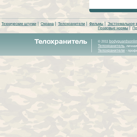
Технические штучки
Охрана
Телохранители
Фильмы
Экстремальное 
Правовые нормы
Пр
bodyguardsonli
© 2011
Телохранитель
, лична
Телохранители
- проф